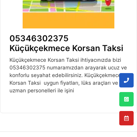
05346302375
Küçükçekmece Korsan Taksi
Küçükçekmece Korsan Taksi ihtiyacınızda bizi
05346302375 numaramızdan arayarak ucuz ve
konforlu seyahat edebilirsiniz. Küçükçekmece
Korsan Taksi uygun fiyatları, lüks araçları ve
uzman personelleri ile işini