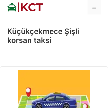
İçeriğe
MENÜ
atla
Küçükçekmece Şişli
korsan taksi