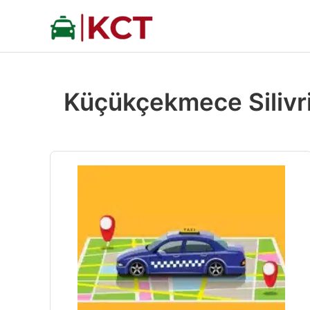
İçeriğe
atla
Küçükçekmece Silivri