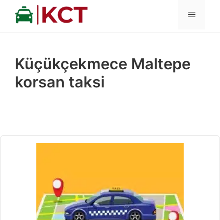
İçeriğe
MENÜ
atla
Küçükçekmece Maltepe
korsan taksi