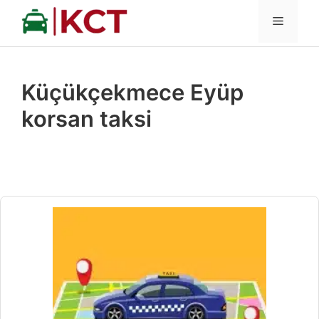
İçeriğe
MENÜ
atla
Küçükçekmece Eyüp
korsan taksi