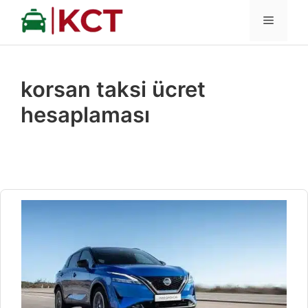
İçeriğe
MENÜ
atla
korsan taksi ücret
hesaplaması