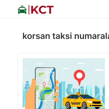
İçeriğe
atla
korsan taksi numaral