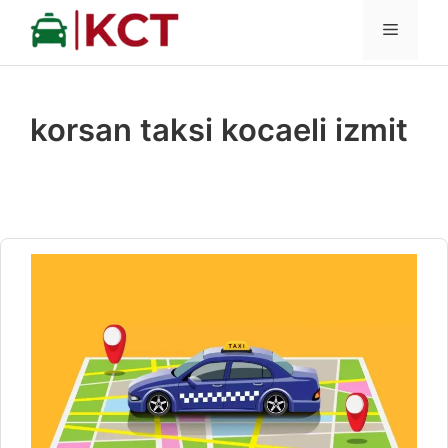
İçeriğe
MENÜ
atla
korsan taksi kocaeli izmit