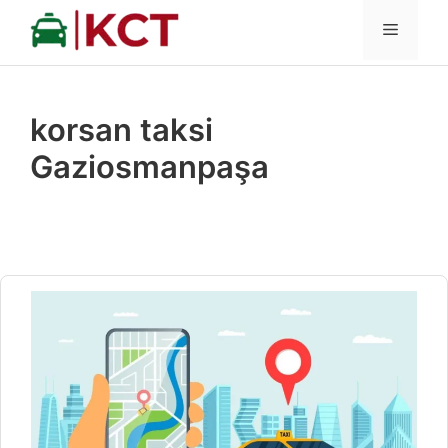
İçeriğe
MENÜ
atla
korsan taksi
Gaziosmanpaşa