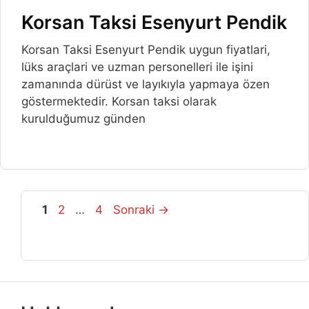
Korsan Taksi Esenyurt Pendik
Korsan Taksi Esenyurt Pendik uygun fiyatlari,
lüks araçlari ve uzman personelleri ile işini
zamanında dürüst ve layıkıyla yapmaya özen
göstermektedir. Korsan taksi olarak
kurulduğumuz günden
Sayfa
Sayfa
Sayfa
1
2
…
4
Sonraki
→