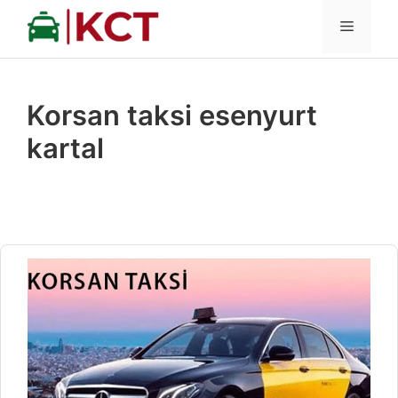
İçeriğe
MENÜ
atla
Korsan taksi esenyurt
kartal