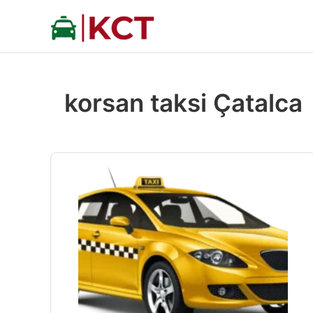
İçeriğe
atla
korsan taksi Çatalca