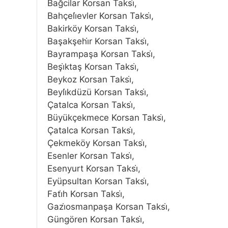
Bağcilar Korsan Taksi̇,
Bahçeli̇evler Korsan Taksi̇,
Bakirköy Korsan Taksi̇,
Başakşehi̇r Korsan Taksi̇,
Bayrampaşa Korsan Taksi̇,
Beşi̇ktaş Korsan Taksi̇,
Beykoz Korsan Taksi̇,
Beyli̇kdüzü Korsan Taksi̇,
Çatalca Korsan Taksi̇,
Büyükçekmece Korsan Taksi̇,
Çatalca Korsan Taksi̇,
Çekmeköy Korsan Taksi̇,
Esenler Korsan Taksi̇,
Esenyurt Korsan Taksi̇,
Eyüpsultan Korsan Taksi̇,
Fati̇h Korsan Taksi̇,
Gazi̇osmanpaşa Korsan Taksi̇,
Güngören Korsan Taksi̇,