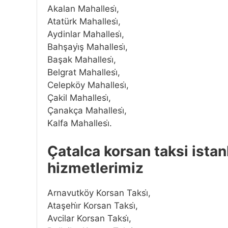
Akalan Mahallesi̇,
Atatürk Mahallesi̇,
Aydinlar Mahallesi̇,
Bahşayi̇ş Mahallesi̇,
Başak Mahallesi̇,
Belgrat Mahallesi̇,
Celepköy Mahallesi̇,
Çakil Mahallesi̇,
Çanakça Mahallesi̇,
Kalfa Mahallesi̇.
Çatalca korsan taksi istan
hizmetlerimiz
Arnavutköy Korsan Taksi̇,
Ataşehi̇r Korsan Taksi̇,
Avcilar Korsan Taksi̇,