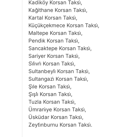
Kadiköy Korsan Taksi̇,
Kağithane Korsan Taksi̇,
Kartal Korsan Taksi̇,
Küçükçekmece Korsan Taksi̇,
Maltepe Korsan Taksi̇,
Pendi̇k Korsan Taksi̇,
Sancaktepe Korsan Taksi̇,
Sariyer Korsan Taksi̇,
Si̇li̇vri̇ Korsan Taksi̇,
Sultanbeyli̇ Korsan Taksi̇,
Sultangazi̇ Korsan Taksi̇,
Şi̇le Korsan Taksi̇,
Şi̇şli̇ Korsan Taksi̇,
Tuzla Korsan Taksi̇,
Ümrani̇ye Korsan Taksi̇,
Üsküdar Korsan Taksi̇,
Zeyti̇nburnu Korsan Taksi̇.