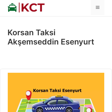
İçeriğe
MENÜ
atla
Korsan Taksi
Akşemseddin Esenyurt