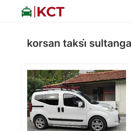
İçeriğe
atla
korsan taksi̇ sultanga