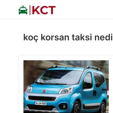
İçeriğe
atla
koç korsan taksi nedi