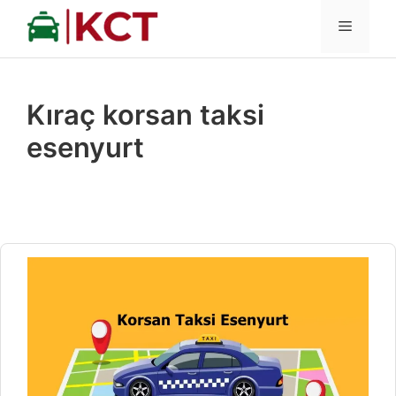
İçeriğe
MENÜ
atla
Kıraç korsan taksi
esenyurt