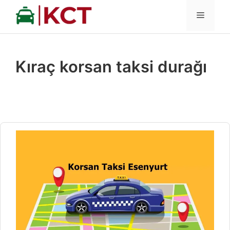
İçeriğe
MENÜ
atla
Kıraç korsan taksi durağı