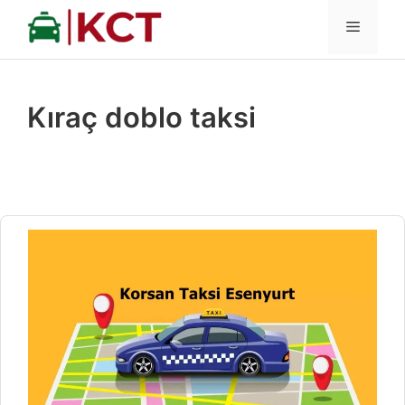
İçeriğe
MENÜ
atla
Kıraç doblo taksi