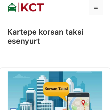
İçeriğe
MENÜ
atla
Kartepe korsan taksi
esenyurt