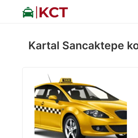
İçeriğe
atla
Kartal Sancaktepe ko