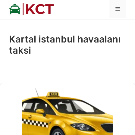
İçeriğe
MENÜ
atla
Kartal istanbul havaalanı
taksi