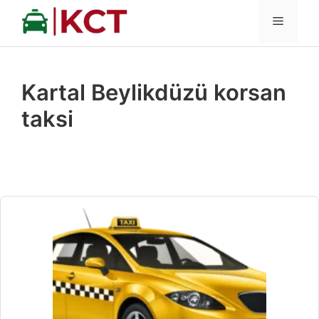
İçeriğe
MENÜ
atla
Kartal Beylikdüzü korsan
taksi