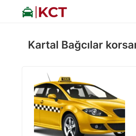
İçeriğe
atla
Kartal Bağcılar korsa