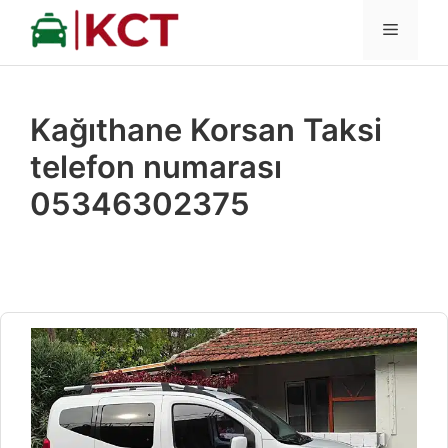
İçeriğe
MENÜ
atla
Kağıthane Korsan Taksi
telefon numarası
05346302375