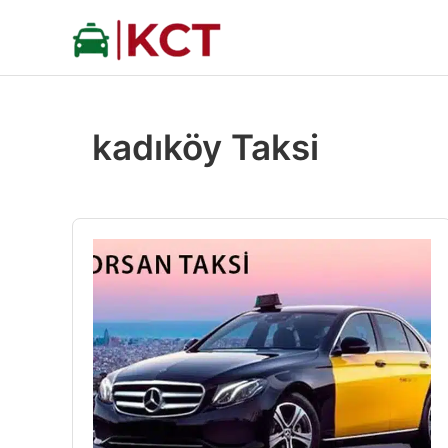
İçeriğe
atla
kadıköy Taksi