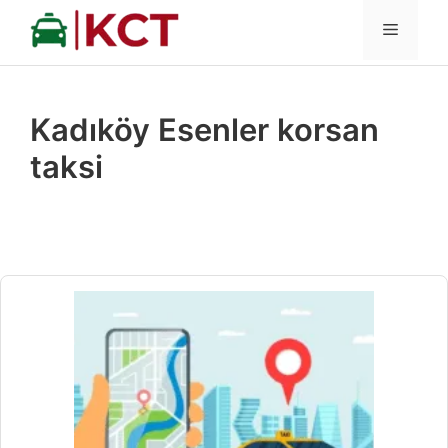
İçeriğe
MENÜ
atla
Kadıköy Esenler korsan
taksi