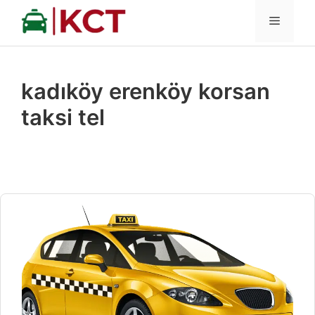
İçeriğe
MENÜ
atla
kadıköy erenköy korsan
taksi tel