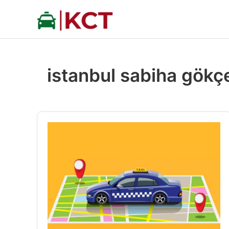
İçeriğe
atla
istanbul sabiha gökç