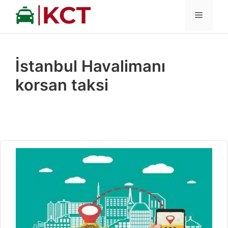
İçeriğe
MENÜ
atla
İstanbul Havalimanı
korsan taksi