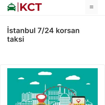
İçeriğe
MENÜ
atla
İstanbul 7/24 korsan
taksi