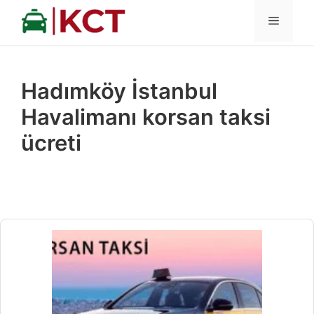
İçeriğe
MENÜ
atla
Hadımköy İstanbul
Havalimanı korsan taksi
ücreti