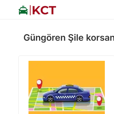
İçeriğe
atla
Güngören Şile korsan