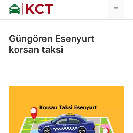
İçeriğe
MENÜ
atla
Güngören Esenyurt
korsan taksi