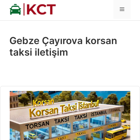
İçeriğe
MENÜ
atla
Gebze Çayırova korsan
taksi iletişim