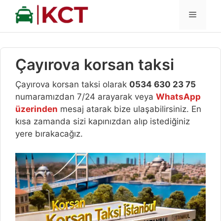
İçeriğe
MENÜ
atla
Çayırova korsan taksi
Çayırova korsan taksi olarak
0534 630 23 75
numaramızdan 7/24 arayarak veya
WhatsApp
üzerinden
mesaj atarak bize ulaşabilirsiniz. En
kısa zamanda sizi kapınızdan alıp istediğiniz
yere bırakacağız.