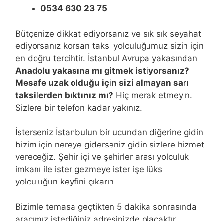
0534 630 23 75
Bütçenize dikkat ediyorsanız ve sık sık seyahat
ediyorsanız korsan taksi yolculuğumuz sizin için
en doğru tercihtir. İstanbul Avrupa yakasından
Anadolu yakasına mı gitmek istiyorsanız?
Mesafe uzak olduğu için sizi almayan sarı
taksilerden bıktınız mı?
Hiç merak etmeyin.
Sizlere bir telefon kadar yakınız.
İsterseniz İstanbulun bir ucundan diğerine gidin
bizim için nereye giderseniz gidin sizlere hizmet
vereceğiz. Şehir içi ve şehirler arası yolculuk
imkanı ile ister gezmeye ister işe lüks
yolculuğun keyfini çıkarın.
Bizimle temasa geçtikten 5 dakika sonrasında
aracımız istediğiniz adresinizde olacaktır.