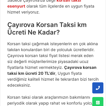
Sadece Çayırova’da değil
korsan taksi
esenyurt
olarak tüm ilçelerde en uygun fiyata
hizmet veriyoruz.
Çayırova Korsan Taksi km
Ücreti Ne Kadar?
Korsan taksi çağırmak isteyenlerin en çok aklına
takılan konulardan biri de yolculuk ücretleridir.
Çayırova korsan taksi fiyat listesi merak eden
siz değerli müşterilerimize piyasadaki ucuz
fiyatlarla hizmet vermekteyiz.
Çayırova korsan
taksi km ücreti 20 TL’dir
, Uygun fiyata
verdiğimiz kaliteli hizmet ile tekrardan bizi tercih
edeceksiniz.
Korsan taksi olarak araçlarımızın bakımlarını
periyodik olarak yapıp rahat ve konforlu yolculuk