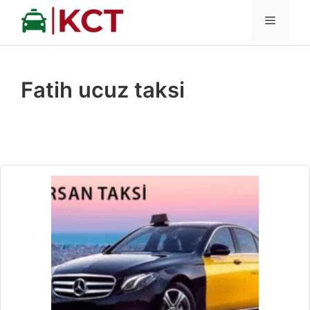
İçeriğe
MENÜ
atla
Fatih ucuz taksi