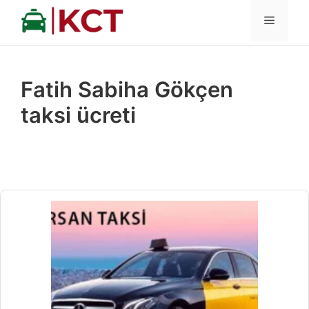
İçeriğe
MENÜ
atla
Fatih Sabiha Gökçen
taksi ücreti