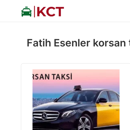
İçeriğe
atla
Fatih Esenler korsan 