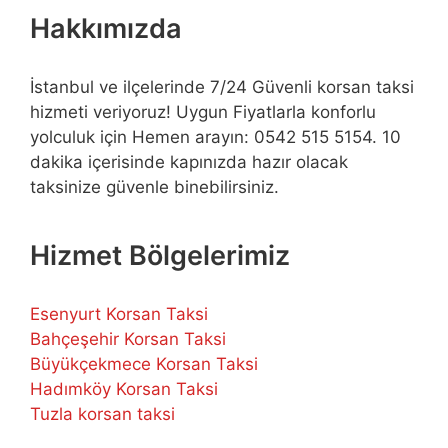
Hakkımızda
İstanbul ve ilçelerinde 7/24 Güvenli korsan taksi
hizmeti veriyoruz! Uygun Fiyatlarla konforlu
yolculuk için Hemen arayın: 0542 515 5154. 10
dakika içerisinde kapınızda hazır olacak
taksinize güvenle binebilirsiniz.
Hizmet Bölgelerimiz
Esenyurt Korsan Taksi
Bahçeşehir Korsan Taksi
Büyükçekmece Korsan Taksi
Hadımköy Korsan Taksi
Tuzla korsan taksi