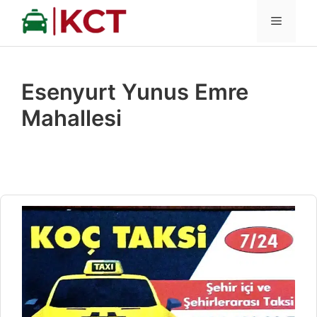
İçeriğe
MENÜ
atla
Esenyurt Yunus Emre
Mahallesi