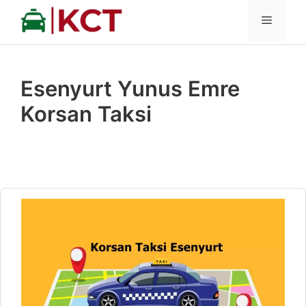
İçeriğe
MENÜ
atla
Esenyurt Yunus Emre
Korsan Taksi