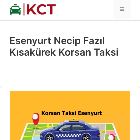
İçeriğe
MENÜ
atla
Esenyurt Necip Fazıl
Kısakürek Korsan Taksi