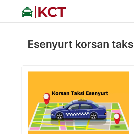
İçeriğe
atla
Esenyurt korsan taks