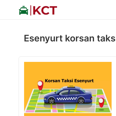
İçeriğe
atla
Esenyurt korsan taks