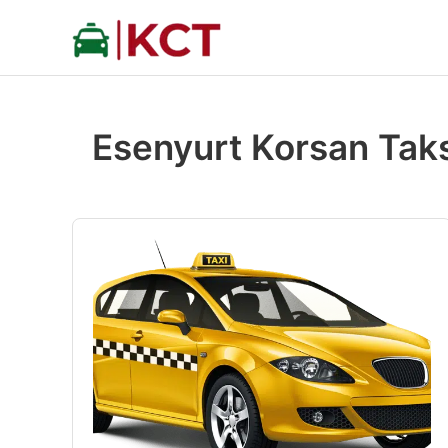
İçeriğe
atla
Esenyurt Korsan Tak