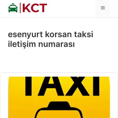
İçeriğe
MENÜ
atla
esenyurt korsan taksi
iletişim numarası