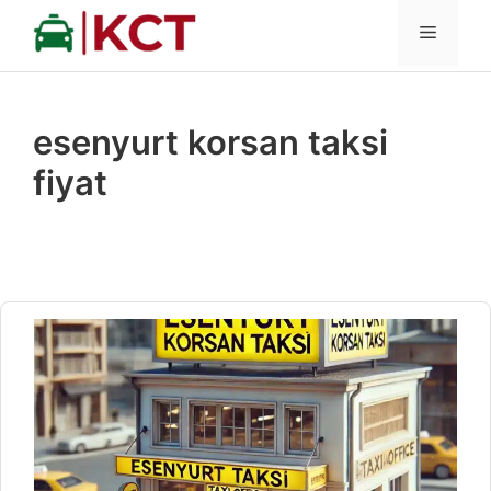
İçeriğe
MENÜ
atla
esenyurt korsan taksi
fiyat