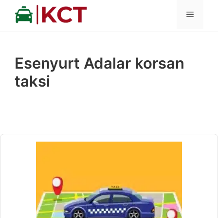
İçeriğe
MENÜ
atla
Esenyurt Adalar korsan
taksi