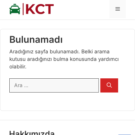
İçeriğe
MENÜ
atla
Bulunamadı
Aradığınız sayfa bulunamadı. Belki arama
kutusu aradığınızı bulma konusunda yardımcı
olabilir.
için
ara
Hakkımızda