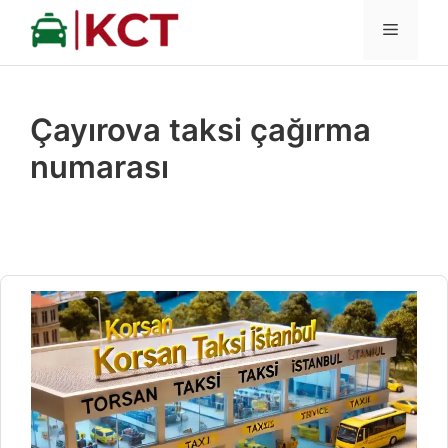
İçeriğe
MENÜ
atla
Çayırova taksi çağırma
numarası